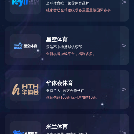
老校区地址：
泰安市青年路117号
新校区地址：
泰安市高新技术开发区南天门大街3367
号
联系电话 老校区：
0538-5885101
新校区:
0538-5885310
邮箱 老校区：
yzb5656@163.com
新校区:
yzxxqbgs@163.com
版权所有：开云网页版-开云(中国)官方在线登录 鲁ICP备13022236
号
鲁公网安备：37090202000187号