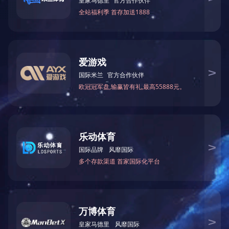
日期：
2024-07-18
【学生资助】泰安一中2023年秋季国家助学金、生活补助申请流程
日期：
2023-07-05
【评先树优】高中阶段学校省级优秀学生汇总表
日期：
2023-07-05
【评先树优】高中阶段学校市级优秀学生汇总表
日期：
2023-07-05
全国学生资助管理中心致高中毕业生的一封信
日期：
2026-05-18
【学生资助】泰安一中建档立卡家庭经济困难学生免除学杂费 政策对象的认定及工作实施管理办法（修订）
日期：
2023-07-05