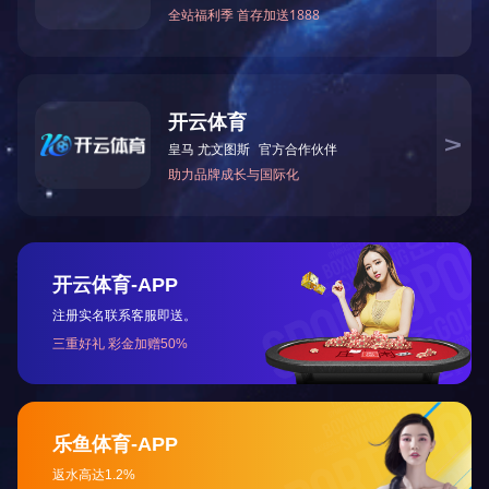
首页
上一页
1
2
下一页
末页
老校区地址：
泰安市青年路117号
新校区地址：
泰安市高新技术开发区南天门大街3367
号
联系电话 老校区：
0538-5885101
新校区:
0538-5885310
邮箱 老校区：
yzb5656@163.com
新校区:
yzxxqbgs@163.com
版权所有：开云网页版-开云(中国)官方在线登录 鲁ICP备13022236