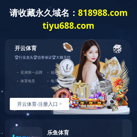
党建工作
教学教研
学生发
首页
>
信息公开
>
学生管理
学生管理
“关于禁止学生携带手机等其他电子产品进校园” 致家长的一封信
日期：
2025-08-03
助学金相关政策及办理操作指南