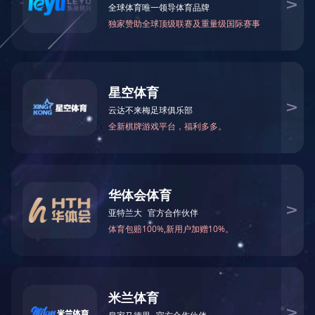
老校区地址：
泰安市青年路117号
新校区地址：
泰安市高新技术开发区南天门大街3367
号
联系电话 老校区：
0538-5885101
新校区:
0538-5885310
邮箱 老校区：
yzb5656@163.com
新校区:
yzxxqbgs@163.com
版权所有：开云网页版-开云(中国)官方在线登录 鲁ICP备13022236
号
鲁公网安备：37090202000187号