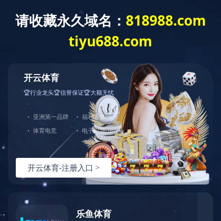
党建工作
教学教研
学生发
首页
>
信息公开
>
学生管理
>
学生资助
全国学生资助管理中心致高中毕业生的
一封信
[日期：
2026-
点击:
05-18
]