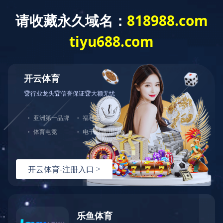
党建工作
教学教研
学生发
首页
>
新校区
>
开云网页版-开云(中国)官方在线登录
>
校园
新闻
校园新闻
首页
上一页
1
2
3
4
5
6
7
8
9
...
下一页
末页